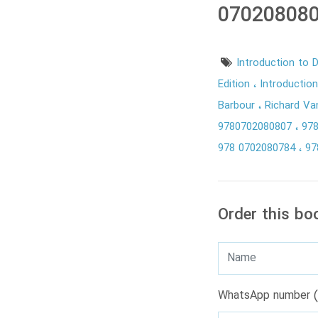
07020808
Introduction to 
Edition
Introductio
Barbour
Richard V
9780702080807
97
978 0702080784
97
Order this bo
WhatsApp number (