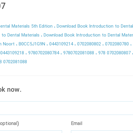
07
Dental Materials 5th Edition
Download Book Introduction to Dental
n to Dental Materials
Download Book Introduction to Dental Mater
an Noort
B0CC5J1G9N
0443109214
0702080802
0702080780
80443109218
9780702080784
9780702081088
978 0702080807
8 0702081088
ok now.
optional)
Email