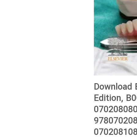
Download B
Edition, 
070208080
978070208
070208108