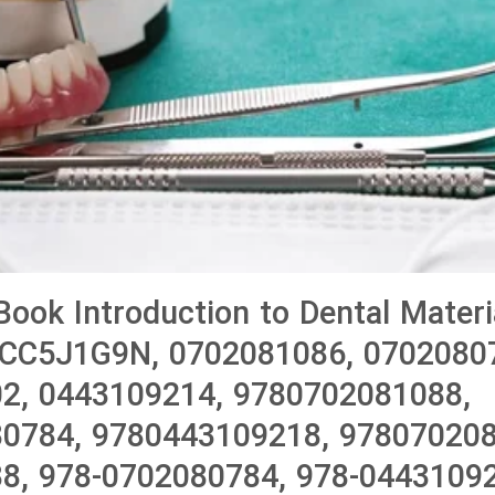
ook Introduction to Dental Materi
B0CC5J1G9N, 0702081086, 0702080
2, 0443109214, 9780702081088,
0784, 9780443109218, 978070208
8, 978-0702080784, 978-04431092