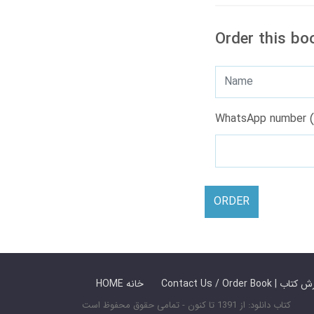
Order this bo
WhatsApp number (
ORDER
 ما / سفارش کتاب
HOME خانه
کتاب دانلود: از 1391 تا کنون - تمامی حقوق محفوظ است