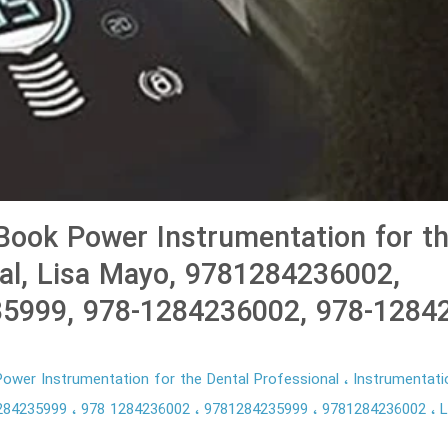
ook Power Instrumentation for th
al, Lisa Mayo, 9781284236002,
5999, 978-1284236002, 978-1284
ower Instrumentation for the Dental Professional
Instrumentati
284235999
978 1284236002
9781284235999
9781284236002
L