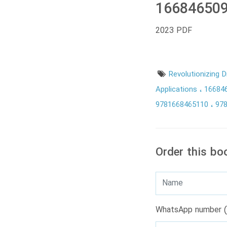
166846509
2023 PDF
Revolutionizing D
Applications
16684
9781668465110
97
Order this bo
WhatsApp number (