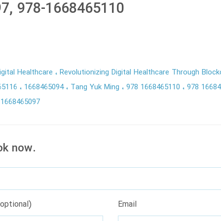
7, 978-1668465110
igital Healthcare
Revolutionizing Digital Healthcare Through Bloc
65116
1668465094
Tang Yuk Ming
978 1668465110
978 1668
81668465097
ok now.
optional)
Email