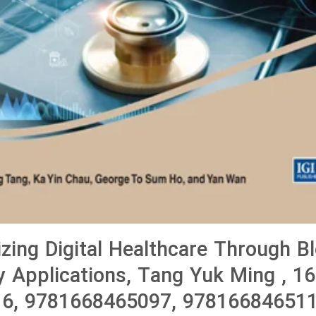
izing Digital Healthcare Through B
 Applications, Tang Yuk Ming , 1
6, 9781668465097, 978166846511