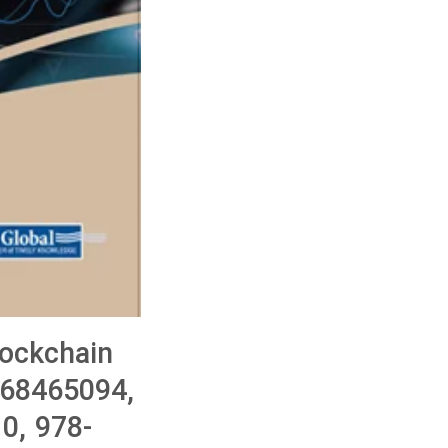
lockchain
668465094,
0, 978-