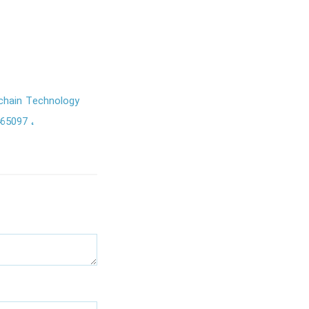
kchain Technology
465097