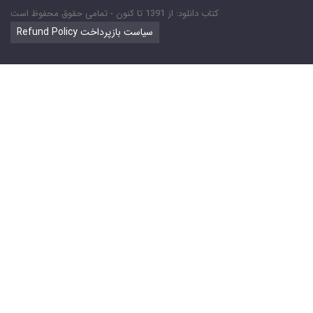
کتاب دانلود: از 1391 تا کنون - تمامی حقوق محفوظ است
Refund Policy سیاست بازپرداخت