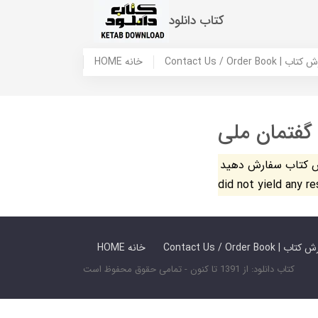
کتاب دانلود
 ما / سفارش کتاب
HOME خانه
 گفتمان ملی
فارش دهید. The search
did not yield any r
 ما / سفارش کتاب
HOME خانه
کتاب دانلود: از 1391 تا کنون - تمامی حقوق محفوظ است