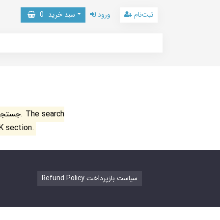
ثبت‌نام
ورود
سبد خرید
0
جستجو ن
K section.
Refund Policy سیاست بازپرداخت