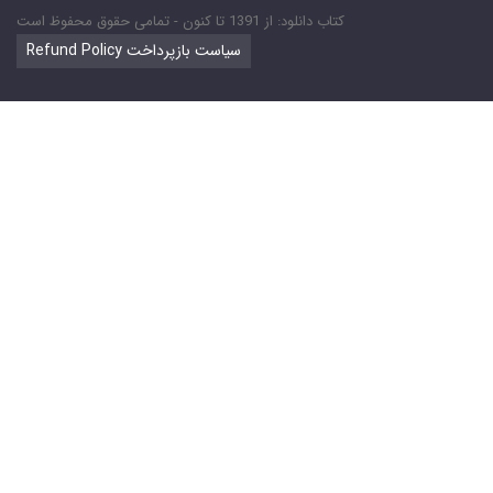
کتاب دانلود: از 1391 تا کنون - تمامی حقوق محفوظ است
Refund Policy سیاست بازپرداخت