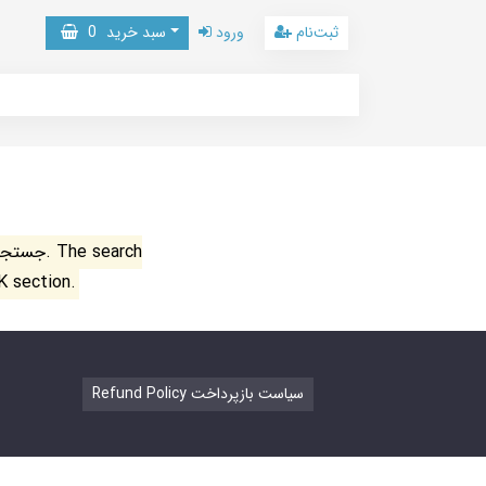
ثبت‌نام
ورود
سبد خرید
0
جستجو ن
K section.
Refund Policy سیاست بازپرداخت