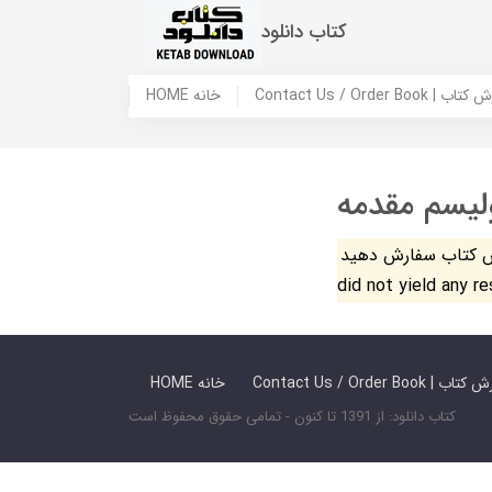
کتاب دانلود
 ما / سفارش کتاب
HOME خانه
لیسم مقدمه
فارش دهید. The search
did not yield any r
 ما / سفارش کتاب
HOME خانه
کتاب دانلود: از 1391 تا کنون - تمامی حقوق محفوظ است