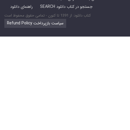
SEARCH جستجو در کتاب دانلود
راهنمای دانلود
کتاب دانلود: از 1391 تا کنون - تمامی حقوق محفوظ است
Refund Policy سیاست بازپرداخت