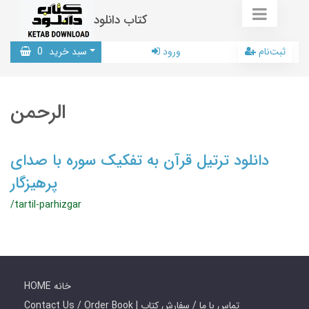
کتاب دانلود
ثبت‌نام
ورود
سبد خرید
0
الرحمن
دانلود ترتیل قرآن به تفکیک سوره با صدای
پرهیزگار
/tartil-parhizgar
HOME خانه
Contact Us / Order Book | تماس با ما / سفارش کتاب