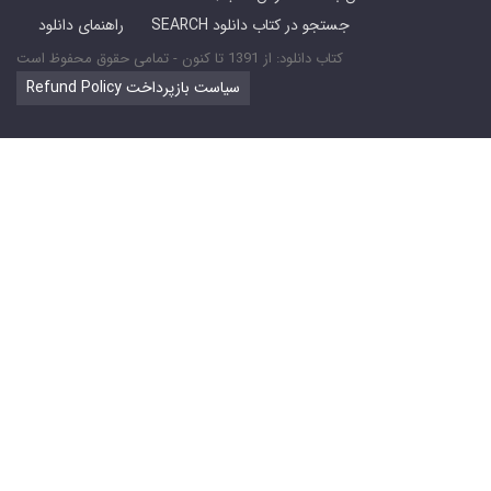
SEARCH جستجو در کتاب دانلود
راهنمای دانلود
کتاب دانلود: از 1391 تا کنون - تمامی حقوق محفوظ است
Refund Policy سیاست بازپرداخت