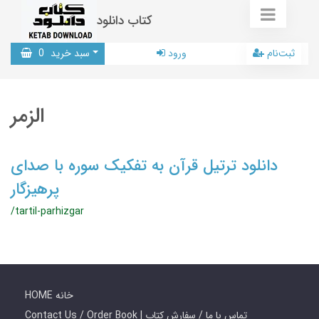
کتاب دانلود
ثبت‌نام
ورود
سبد خرید
0
الزمر
دانلود ترتیل قرآن به تفکیک سوره با صدای
پرهیزگار
/tartil-parhizgar
HOME خانه
Contact Us / Order Book | تماس با ما / سفارش کتاب