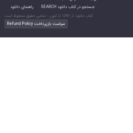
SEARCH جستجو در کتاب دانلود
راهنمای دانلود
کتاب دانلود: از 1391 تا کنون - تمامی حقوق محفوظ است
Refund Policy سیاست بازپرداخت