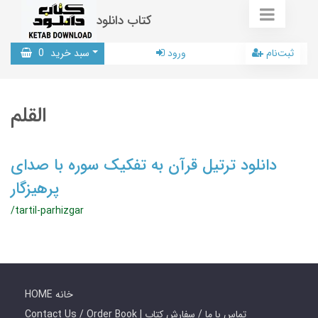
کتاب دانلود
ثبت‌نام
ورود
سبد خرید
0
القلم
دانلود ترتیل قرآن به تفکیک سوره با صدای
پرهیزگار
/tartil-parhizgar
HOME خانه
Contact Us / Order Book | تماس با ما / سفارش کتاب