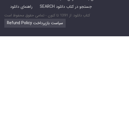
SEARCH جستجو در کتاب دانلود
راهنمای دانلود
کتاب دانلود: از 1391 تا کنون - تمامی حقوق محفوظ است
Refund Policy سیاست بازپرداخت