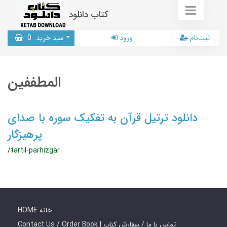
کتاب دانلود
ثبت‌نام
ورود
سبد خرید
0
المطففین
دانلود ترتیل قرآن به تفکیک سوره با صدای
پرهیزگار
/tartil-parhizgar
HOME خانه
Contact Us / Order Book | تماس با ما / سفارش کتاب