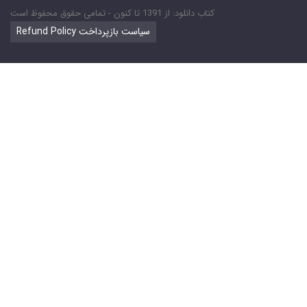
کتاب دانلود: از 1391 تا کنون - تمامی حقوق محفوظ است
Refund Policy سیاست بازپرداخت