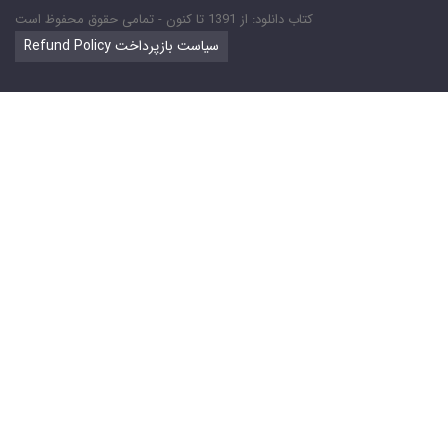
کتاب دانلود: از 1391 تا کنون - تمامی حقوق محفوظ است
Refund Policy سیاست بازپرداخت