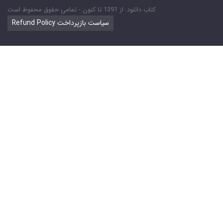
کتاب دانلود: از 1391 تا کنون - تمامی حقوق محفوظ است
Refund Policy سیاست بازپرداخت