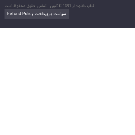
کتاب دانلود: از 1391 تا کنون - تمامی حقوق محفوظ است
Refund Policy سیاست بازپرداخت