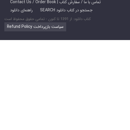
Contact Us / Order Book | تماس با ما / سفارش کتاب
SEARCH جستجو در کتاب دانلود
راهنمای دانلود
کتاب دانلود: از 1391 تا کنون - تمامی حقوق محفوظ است
Refund Policy سیاست بازپرداخت