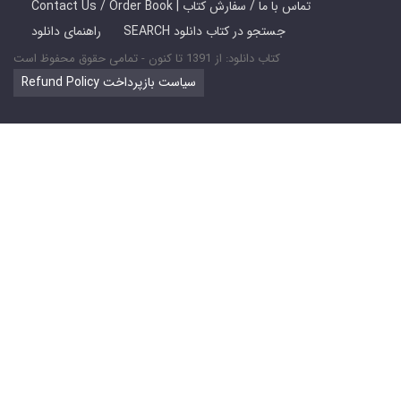
Contact Us / Order Book | تماس با ما / سفارش کتاب
SEARCH جستجو در کتاب دانلود
راهنمای دانلود
کتاب دانلود: از 1391 تا کنون - تمامی حقوق محفوظ است
Refund Policy سیاست بازپرداخت