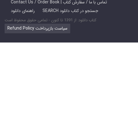
Contact Us / Order Book | تماس با ما / سفارش کتاب
SEARCH جستجو در کتاب دانلود
راهنمای دانلود
کتاب دانلود: از 1391 تا کنون - تمامی حقوق محفوظ است
Refund Policy سیاست بازپرداخت