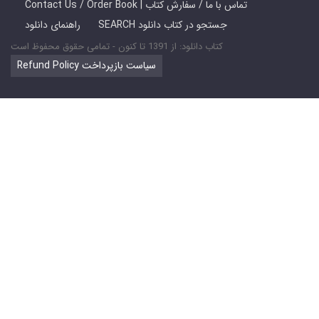
Contact Us / Order Book | تماس با ما / سفارش کتاب
SEARCH جستجو در کتاب دانلود
راهنمای دانلود
کتاب دانلود: از 1391 تا کنون - تمامی حقوق محفوظ است
Refund Policy سیاست بازپرداخت