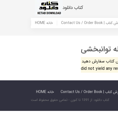
کتاب دانلود
 ما / سفارش کتاب
HOME خانه
له توانبخشی
فارش دهید. The search
did not yield any r
 ما / سفارش کتاب
HOME خانه
کتاب دانلود: از 1391 تا کنون - تمامی حقوق محفوظ است