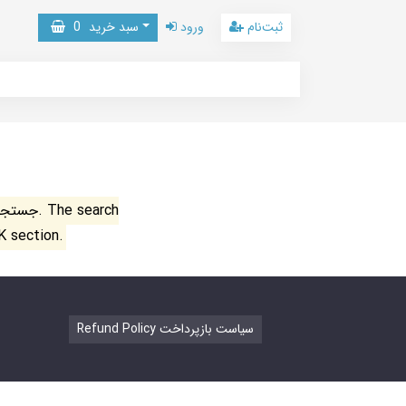
ثبت‌نام
ورود
سبد خرید
0
جستجو ن
K section.
Refund Policy سیاست بازپرداخت