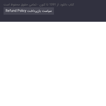
کتاب دانلود: از 1391 تا کنون - تمامی حقوق محفوظ است
Refund Policy سیاست بازپرداخت