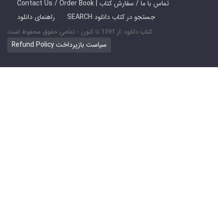
Contact Us / Order Book | تماس با ما / سفارش کتاب
SEARCH جستجو در کتاب دانلود
راهنمای دانلود
کتاب دانلود: از 1391 تا کنون - تمامی حقوق محفوظ است
Refund Policy سیاست بازپرداخت