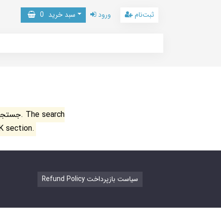
ثبت‌نام
ورود
سبد خرید
0
جستجو ن
K section.
Refund Policy سیاست بازپرداخت