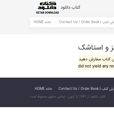
کتاب دانلود
 ما / سفارش کتاب
HOME خانه
مز و استاشک
فارش دهید. The search
did not yield any r
 ما / سفارش کتاب
HOME خانه
کتاب دانلود: از 1391 تا کنون - تمامی حقوق محفوظ است