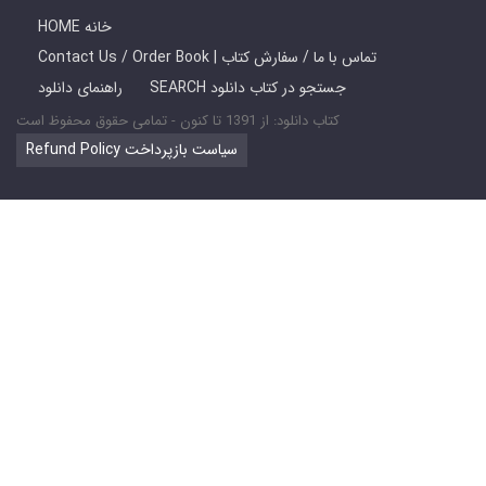
HOME خانه
Contact Us / Order Book | تماس با ما / سفارش کتاب
SEARCH جستجو در کتاب دانلود
راهنمای دانلود
کتاب دانلود: از 1391 تا کنون - تمامی حقوق محفوظ است
Refund Policy سیاست بازپرداخت