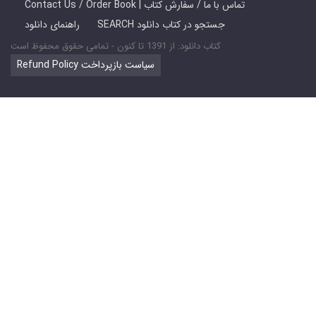
Contact Us / Order Book | تماس با ما / سفارش کتاب
SEARCH جستجو در کتاب دانلود
راهنمای دانلود
کتاب دانلود: از 1391 تا کنون - تمامی حقوق محفوظ است
Refund Policy سیاست بازپرداخت