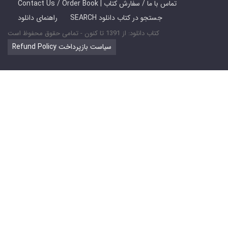
Contact Us / Order Book | تماس با ما / سفارش کتاب
SEARCH جستجو در کتاب دانلود
راهنمای دانلود
کتاب دانلود: از 1391 تا کنون - تمامی حقوق محفوظ است
Refund Policy سیاست بازپرداخت