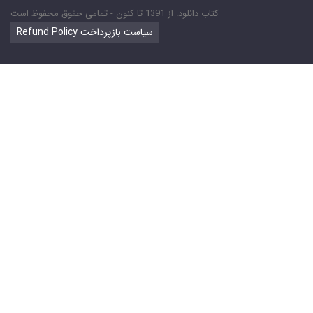
کتاب دانلود: از 1391 تا کنون - تمامی حقوق محفوظ است
Refund Policy سیاست بازپرداخت