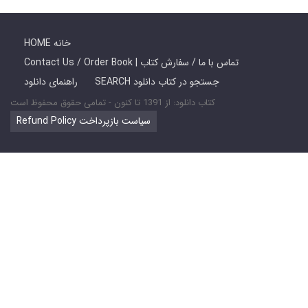
HOME خانه
Contact Us / Order Book | تماس با ما / سفارش کتاب
SEARCH جستجو در کتاب دانلود
راهنمای دانلود
کتاب دانلود: از 1391 تا کنون - تمامی حقوق محفوظ است
Refund Policy سیاست بازپرداخت