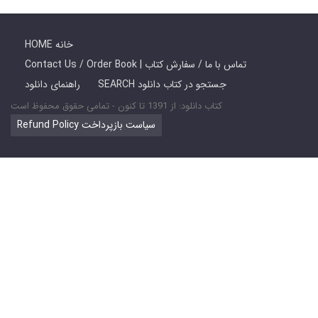
HOME خانه
Contact Us / Order Book | تماس با ما / سفارش کتاب
SEARCH جستجو در کتاب دانلود
راهنمای دانلود
کتاب دانلود: از 1391 تا کنون - تمامی حقوق محفوظ است
Refund Policy سیاست بازپرداخت