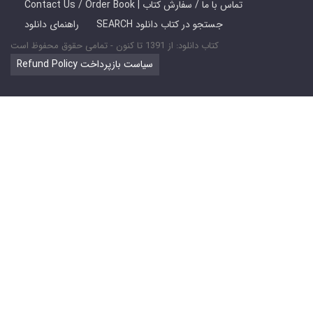
Contact Us / Order Book | تماس با ما / سفارش کتاب
SEARCH جستجو در کتاب دانلود
راهنمای دانلود
کتاب دانلود: از 1391 تا کنون - تمامی حقوق محفوظ است
Refund Policy سیاست بازپرداخت