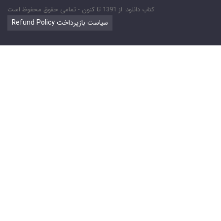
کتاب دانلود: از 1391 تا کنون - تمامی حقوق محفوظ است
Refund Policy سیاست بازپرداخت