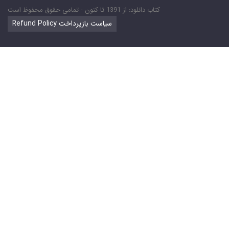
کتاب دانلود: از 1391 تا کنون - تمامی حقوق محفوظ است
Refund Policy سیاست بازپرداخت