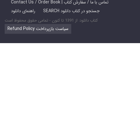
Contact Us / Order Book | تماس با ما / سفارش کتاب
SEARCH جستجو در کتاب دانلود
راهنمای دانلود
کتاب دانلود: از 1391 تا کنون - تمامی حقوق محفوظ است
Refund Policy سیاست بازپرداخت