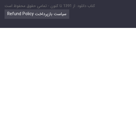
کتاب دانلود: از 1391 تا کنون - تمامی حقوق محفوظ است
Refund Policy سیاست بازپرداخت