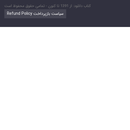
کتاب دانلود: از 1391 تا کنون - تمامی حقوق محفوظ است
Refund Policy سیاست بازپرداخت