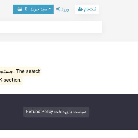
ثبت‌نام
ورود
سبد خرید
0
جستجو ن
K section.
Refund Policy سیاست بازپرداخت