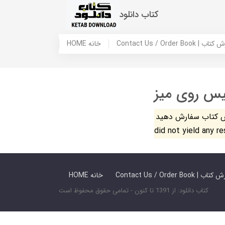
کتاب دانلود
 ما / سفارش کتاب
HOME خانه
یس روی میز
فارش دهید. The search
did not yield any r
 ما / سفارش کتاب
HOME خانه
کتاب دانلود: از 1391 تا کنون - تمامی حقوق محفوظ است