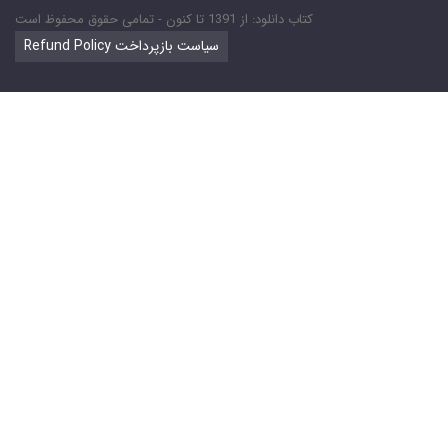
کتاب دانلود: از 1391 تا کنون - تمامی حقوق محفوظ است
Refund Policy سیاست بازپرداخت