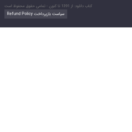
کتاب دانلود: از 1391 تا کنون - تمامی حقوق محفوظ است
Refund Policy سیاست بازپرداخت