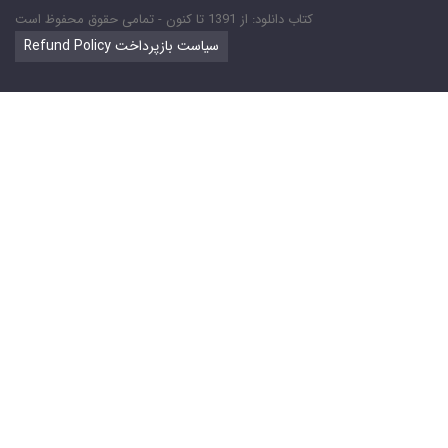
کتاب دانلود: از 1391 تا کنون - تمامی حقوق محفوظ است
Refund Policy سیاست بازپرداخت