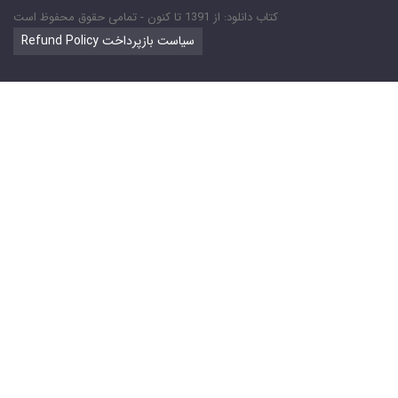
کتاب دانلود: از 1391 تا کنون - تمامی حقوق محفوظ است
Refund Policy سیاست بازپرداخت