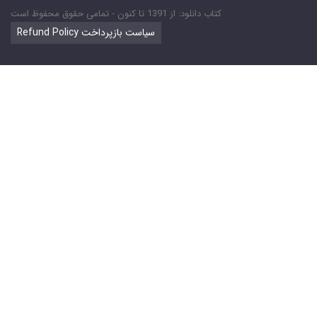
کتاب دانلود: از 1391 تا کنون - تمامی حقوق محفوظ است
Refund Policy سیاست بازپرداخت