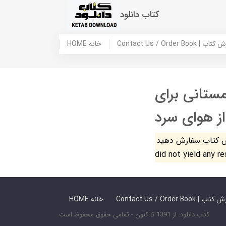
کتاب دانلود
 ما / سفارش کتاب
HOME خانه
مستانی برای
ز هوای سرد
فارش دهید. The search
did not yield any r
 ما / سفارش کتاب
HOME خانه
کتاب دانلود: از 1391 تا کنون - تمامی حقوق محفوظ است