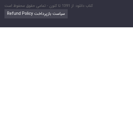
کتاب دانلود: از 1391 تا کنون - تمامی حقوق محفوظ است
Refund Policy سیاست بازپرداخت