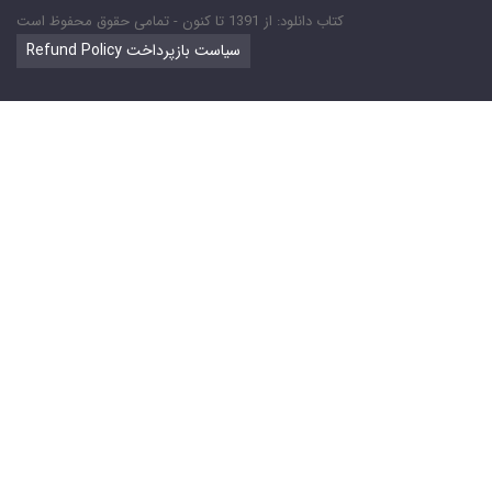
کتاب دانلود: از 1391 تا کنون - تمامی حقوق محفوظ است
Refund Policy سیاست بازپرداخت