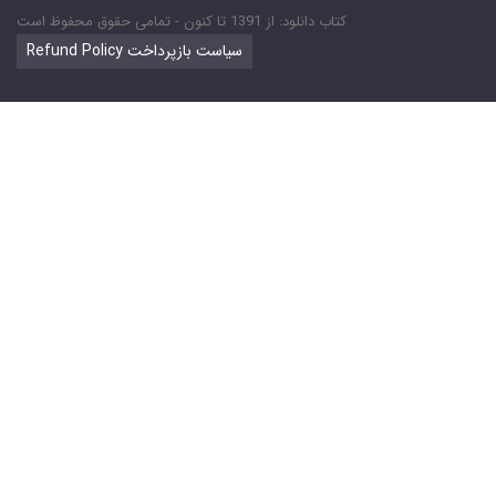
کتاب دانلود: از 1391 تا کنون - تمامی حقوق محفوظ است
Refund Policy سیاست بازپرداخت