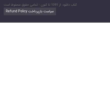
کتاب دانلود: از 1391 تا کنون - تمامی حقوق محفوظ است
Refund Policy سیاست بازپرداخت