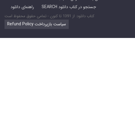
SEARCH جستجو در کتاب دانلود
راهنمای دانلود
کتاب دانلود: از 1391 تا کنون - تمامی حقوق محفوظ است
Refund Policy سیاست بازپرداخت