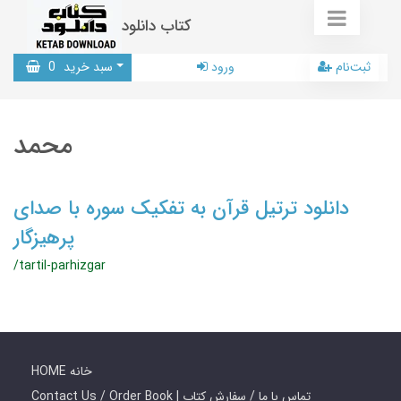
کتاب دانلود
ثبت‌نام
ورود
سبد خرید
0
محمد
دانلود ترتیل قرآن به تفکیک سوره با صدای
پرهیزگار
/tartil-parhizgar
HOME خانه
Contact Us / Order Book | تماس با ما / سفارش کتاب