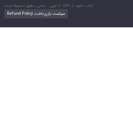
کتاب دانلود: از 1391 تا کنون - تمامی حقوق محفوظ است
Refund Policy سیاست بازپرداخت