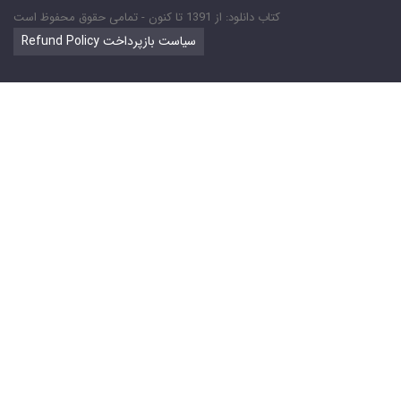
کتاب دانلود: از 1391 تا کنون - تمامی حقوق محفوظ است
Refund Policy سیاست بازپرداخت