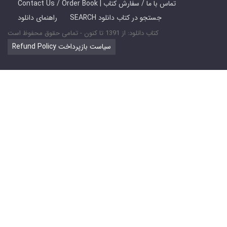
Contact Us / Order Book | تماس با ما / سفارش کتاب
SEARCH جستجو در کتاب دانلود
راهنمای دانلود
کتاب دانلود: از 1391 تا کنون - تمامی حقوق محفوظ است
Refund Policy سیاست بازپرداخت